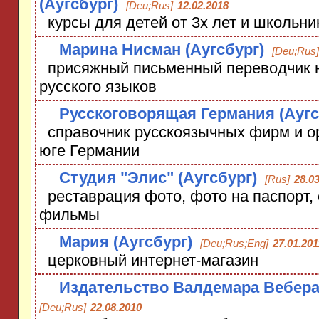
(Аугсбург)
[Deu;Rus]
12.02.2018
курсы для детей от 3х лет и школьни
Марина Нисман (Аугсбург)
[Deu;Rus]
присяжный письменный переводчик н
русского языков
Русскоговорящая Германия (Аугс
справочник русскоязычных фирм и о
юге Германии
Студия "Элис" (Аугсбург)
[Rus]
28.03
реставрация фото, фото на паспорт,
фильмы
Мария (Аугсбург)
[Deu;Rus;Eng]
27.01.201
церковный интернет-магазин
Издательство Валдемара Вебера 
[Deu;Rus]
22.08.2010