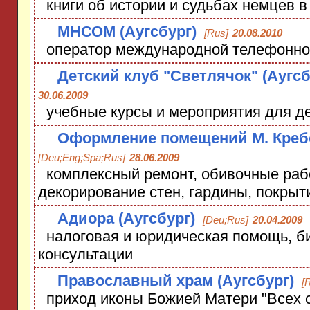
книги об истории и судьбах немцев в
МНСОМ (Аугсбург)
[Rus]
20.08.2010
оператор международной телефонно
Детский клуб "Светлячок" (Аугсб
30.06.2009
учебные курсы и мероприятия для д
Оформление помещений М. Кребс
[Deu;Eng;Spa;Rus]
28.06.2009
комплексный ремонт, обивочные раб
декорирование стен, гардины, покрыт
Адиора (Аугсбург)
[Deu;Rus]
20.04.2009
налоговая и юридическая помощь, би
консультации
Православный храм (Аугсбург)
[
приход иконы Божией Матери "Всех 