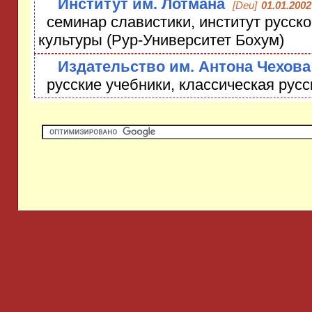
Институт им. Лотмана
[Deu]
01.01.2002
семинар славистики, институт русско
культуры (Рур-Университет Бохум)
Издательство им. Антона Чехова
русские учебники, классическая русс