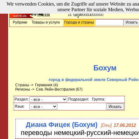
Wir verwenden Cookies, um die Zugriffe auf unsere Website zu ana
unsere Partner für soziale Medien, Werbu
Рубрики
Товары и услуги
Города и страны
Бохум
город в федеральной земле Северный Рейн
Страны ->
Германия
(4)
Регионы ->
Сев. Рейн-Вестфалия
(67)
Раздел:
Подраздел:
Группа:
Язык:
Диана Фицек (Бохум)
[Deu]
17.06.2012
переводы немецкий-русский-немецк