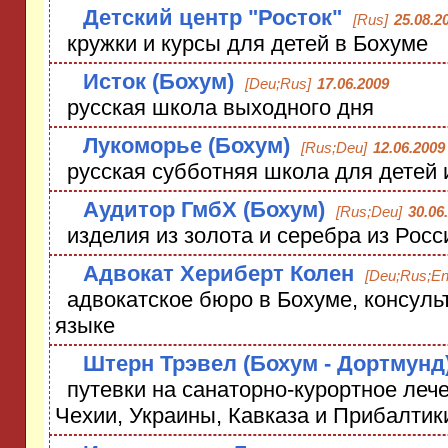
Детский центр "Росток"
[Rus]
25.08.2
кружки и курсы для детей в Бохуме
Исток (Бохум)
[Deu;Rus]
17.06.2009
русская школа выходного дня
Лукоморье (Бохум)
[Rus;Deu]
12.06.2009
русская субботняя школа для детей
Аудитор ГмбХ (Бохум)
[Rus;Deu]
30.06
изделия из золота и серебра из Росс
Адвокат Хериберт Колен
[Deu;Rus;En
адвокатское бюро в Бохуме, консуль
языке
Штерн Трэвел (Бохум - Дортмунд
путевки на санаторно-курортное лече
Чехии, Украины, Кавказа и Прибалтик