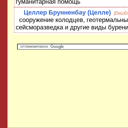
гуманитарная помощь
Целлер Брунненбау (Целле)
[Deu;E
сооружение колодцев, геотермальные
сейсморазведка и другие виды бурен