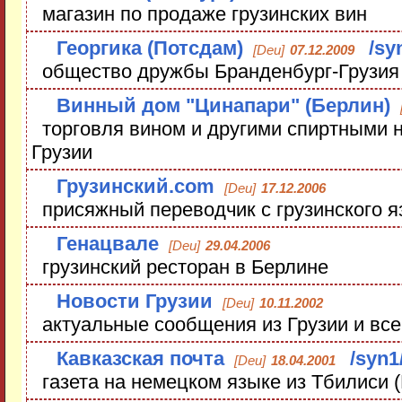
магазин по продаже грузинских вин
Георгика (Потсдам)
/sy
[Deu]
07.12.2009
общество дружбы Бранденбург-Грузия
Винный дом "Цинапари" (Берлин)
торговля вином и другими спиртными н
Грузии
Грузинский.com
[Deu]
17.12.2006
присяжный переводчик с грузинского я
Генацвале
[Deu]
29.04.2006
грузинский ресторан в Берлине
Новости Грузии
[Deu]
10.11.2002
актуальные сообщения из Грузии и все
Кавказская почта
/syn1
[Deu]
18.04.2001
газета на немецком языке из Тбилиси (