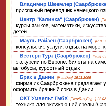
Владимир Швемлер (Саарбрюкке
присяжный переводчик немецкого яз
Центр "Калинка" (Саарбрюкен)
[D
курсы языков, математики, искусства
детей
Мауль Райзен (Саарбрюкен)
[Rus]
консульские услуги, отдых на море, 
Вестерн Турз (Саарбрюкен)
[Rus]
05
экскурсии по Европе, билеты на само
автобусы, курортный отдых
Брак в Дании
[Rus;Deu]
16.11.2006
фирма из Саарбрюкена предлагает 
оформить брачный союз в Дании
ОКТ Умвельт ГмбХ
[Deu;Rus;Eng...]
02.02
техника для окружающей среды (Саа