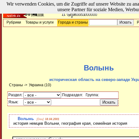
Wir verwenden Cookies, um die Zugriffe auf unsere Website zu ana
unsere Partner für soziale Medien, Werbu
Рубрики
Товары и услуги
Города и страны
Р
Волынь
историческая область на северо-западе Ук
Страны ->
Украина
(10)
Раздел:
Подраздел:
Группа:
Язык:
Волынь
[Deu]
18.04.2001
история немцев Волыни, география края, семейная история