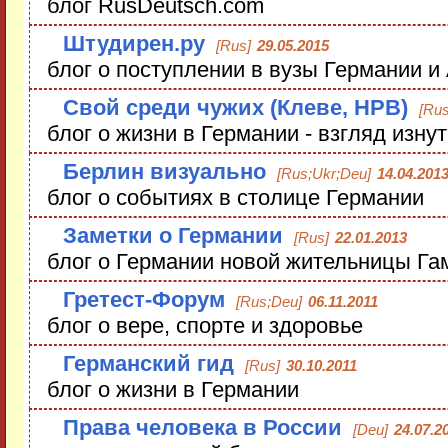
блог RusDeutsch.com
Штудирен.ру
[Rus]
29.05.2015
блог о поступлении в вузы Германии и
Свой среди чужих (Клеве, НРВ)
[Rus
блог о жизни в Германии - взгляд изну
Берлин визуально
[Rus;Ukr;Deu]
14.04.201
блог о событиях в столице Германии
Заметки о Германии
[Rus]
22.01.2013
блог о Германии новой жительницы Га
Гретест-Форум
[Rus;Deu]
06.11.2011
блог о вере, спорте и здоровье
Германский гид
[Rus]
30.10.2011
блог о жизни в Германии
Права человека в России
[Deu]
24.07.2