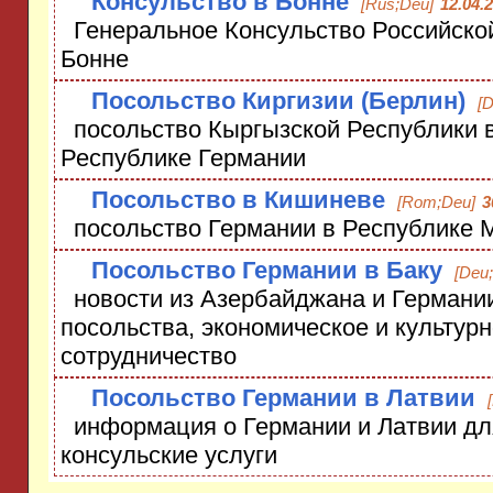
Консульство в Бонне
[Rus;Deu]
12.04.
Генеральное Консульство Российско
Бонне
Посольство Киргизии (Берлин)
[
посольство Кыргызской Республики 
Республике Германии
Посольство в Кишиневе
[Rom;Deu]
3
посольство Германии в Республике 
Посольство Германии в Баку
[Deu
новости из Азербайджана и Германии
посольства, экономическое и культур
сотрудничество
Посольство Германии в Латвии
информация о Германии и Латвии для
консульские услуги