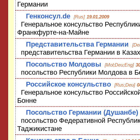
Германии
Генконсул.de
[Rus]
19.01.2009
Генеральное консульство Республики
Франкфурте-на-Майне
Представительства Германии
[De
представительства Германии в Казах
Посольство Молдовы
[Mol;Deu;Eng]
30
посольство Республики Молдова в Б
Российское консульство
[Rus;Deu]
0
Генеральное консульство Российско
Бонне
Посольство Германии (Душанбе)
посольство Федеративной Республик
Таджикистане