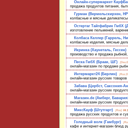
Онлайн-супермаркет КауфБай
продажа продуктов питания, быто
Гурман (Вермельскирхен, НР
колбасные и мясные деликатесы
Остертаг Тайгфабрик ГмбХ (Д
изготовление пельменей, вареник
Колбаса Келлер (Гаррель, Н
колбасные изделия, мясные дел
Икринка (Хаунеталь, Гессен)
производство и продажа рыбной, 
Песка ГмбХ (Браак, ШГ)
[Deu;
онлайн-магазин по продаже рыбн
Интермаркт24 (Берлин)
[Rus;D
онлайн-магазин русских товаров 
Забава (Цербст, Саксония-Ан
онлайн-магазин русских продукто
Магазин.de (Амберг, Бавария
онлайн-магазин русских продукто
МиксКауф (Штутгарт)
[Rus]
04.
продажа русских продуктов и су
Голодный волк (Гамбург)
[Ru
кафе и интернет-магазин блюд ру