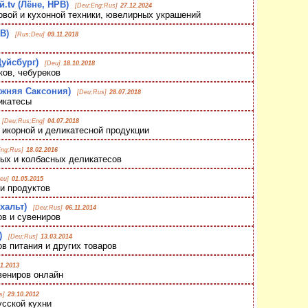
.tv (Лёне, НРВ)
[Deu;Eng;Rus]
27.12.2024
вой и кухонной техники, ювелирных украшений
В)
[Rus;Deu]
09.11.2018
уйсбург)
[Deu]
18.10.2018
ов, чебуреков
ижняя Саксония)
[Deu;Rus]
28.07.2018
икатесы
[Deu;Rus;Eng]
04.07.2018
икорной и деликатесной продукции
Eng;Rus]
18.02.2016
ых и колбасных деликатесов
eu]
01.05.2015
и продуктов
хальт)
[Deu;Rus]
06.11.2014
в и сувениров
)
[Deu;Rus]
13.03.2014
в питания и других товаров
11.2013
вениров онлайн
s]
29.10.2012
сской кухни