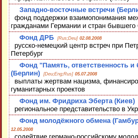
Западно-восточные встречи (Берл
фонд поддержки взаимопонимания меж
гражданами Германии и стран бывшег
Фонд ДРБ
[Rus;Deu]
02.08.2008
русско-немецкий центр встреч при Пет
Петербург
Фонд "Память, ответственность и
(Берлин)
[Deu;Eng;Rus]
05.07.2008
выплаты жертвам нацизма, финансиро
гуманитарных проектов
Фонд им. Фридриха Эберта (Киев)
региональное представительство в Ук
Фонд молодёжного обмена (Гамбур
12.05.2008
содейтвие германо-российскому моло