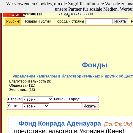
Wir verwenden Cookies, um die Zugriffe auf unsere Website zu ana
unsere Partner für soziale Medien, Werbu
Рубрики
Товары и услуги
Города и страны
Р
Фонды
управление капиталом в благотворительных и других общес
Благотворительность
(9)
Общества
(111)
Экономика
(13)
Страна:
Регион:
Город:
Язык:
Фонд Конрада Аденауэра
[Deu;Eng;Ukr]
представительство в Украине (Киев)