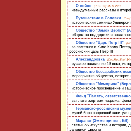
О войне
[Rus;Deu]
05.12.2011
невыдуманные рассказы о второй
Путешествие в Соловки
[Deu]
исторический семинар Университ
Общество "Замок Цербст" (А
общество поддержки и восстанов
Общество "Царь Петр III"
[De
за памятник в Киле Карлу Петеру
российский царь Пётр III
Александровка
[Deu;Rus;Eng]
24.
русское поселение 19 века, исто
Общество бессарабских немц
мероприятия общества, история 
Общество "Мемориал" (Берл
историческое просвещение и защ
Фонд "Память, ответственно
выплаты жертвам нацизма, финан
Германско-российский музей
музей безоговорочной капитуляц
Маранат (Эммендинген, БВ)
статьи об искусстве и истории, 
Западной Европы