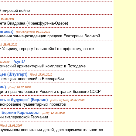
 мировой войне
15.06.2011
ета Виадрина (Франкфурт-на-Одере)
нгальт)
[Deu;Eng;Rus]
03.10.2010
ления замка-резиденции предков Екатерины Великой
u]
29.09.2010
 Ульриху, герцогу Гольштейн-Готторфскому, он же
/syn1/
07.2010
рический архитектурный комплекс в Потсдаме
ев (Штутгарт)
[Deu]
17.04.2010
немецких поселений в Бессарабии
ин)
[Deu]
20.07.2008
ита прав человека в России и странах бывшего СССР
сть и будущее" (Берлин)
[Deu;Eng;Rus]
05.07.2008
сирование гуманитарных проектов
 Берлин-Карлсхорст
[Deu]
12.05.2008
ии гитлеровской Германии
[Rus]
18.06.2007
двуязычном воспитании детей, достопримечательностях