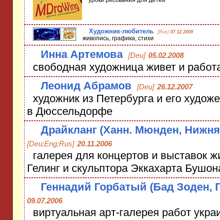
уроки рисования для детей
Художник-любитель
[Rus]
07.12.2009
живопись, графика, стихи
Инна Артемова
[Deu]
05.02.2008
свободная художница живет и работа
Леонид Абрамов
[Deu]
26.12.2007
художник из Петербурга и его худож
в Дюссельдорфе
Драйкланг (Ханн. Мюнден, Нижня
[Deu;Eng;Rus]
20.11.2006
галерея для концертов и выставок 
Гелинг и скульптора Эккахарта Бушон
Геннадий Горбатый (Бад Зоден, Г
09.07.2006
виртуальная арт-галерея работ укра