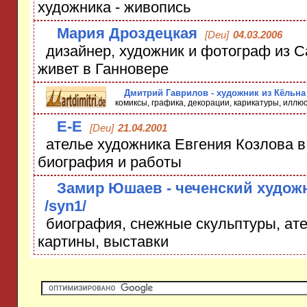
художника - живопись
Мария Дроздецкая
[Deu]
04.03.2006
дизайнер, художник и фотограф из С
живет в Ганновере
Дмитрий Гаврилов - художник из Кёльна
комиксы, графика, декорации, карикатуры, иллюс
Е-Е
[Deu]
21.04.2001
ателье художника Евгения Козлова в
биография и работы
Замир Юшаев - чеченский худож
/syn1/
биография, снежные скульптуры, ате
картины, выставки