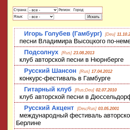
Страна:
Регион:
Город:
Язык:
Игорь Голубев (Гамбург)
[Deu]
11.10.
песни Владимира Высоцкого по-нем
Подсолнух
[Rus]
23.08.2013
клуб авторской песни в Нюрнберге
Русский Шансон
[Rus]
17.04.2012
конкурс-фестиваль в Гамбурге
Гитарный клуб
[Rus;Deu]
02.07.2010
клуб авторской песни в Дюссельдор
Русский Акцент
[Deu;Rus]
03.05.2001
международный фестиваль авторской
Берлине