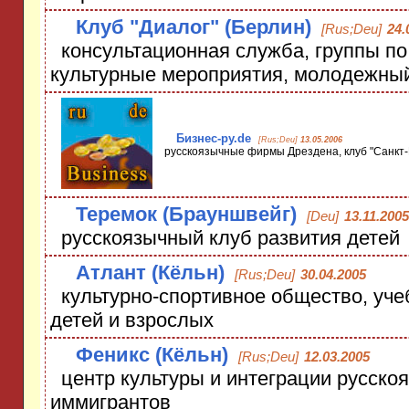
Клуб "Диалог" (Берлин)
[Rus;Deu]
24.
консультационная служба, группы по
культурные мероприятия, молодежный
Бизнес-ру.de
[Rus;Deu]
13.05.2006
русскоязычные фирмы Дрездена, клуб "Санкт-
Теремок (Брауншвейг)
[Deu]
13.11.2005
русскоязычный клуб развития детей
Атлант (Кёльн)
[Rus;Deu]
30.04.2005
культурно-спортивное общество, уче
детей и взрослых
Феникс (Кёльн)
[Rus;Deu]
12.03.2005
центр культуры и интеграции русско
иммигрантов