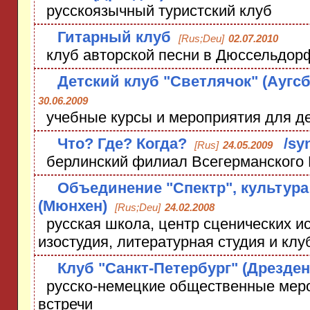
русскоязычный туристский клуб
Гитарный клуб
[Rus;Deu]
02.07.2010
клуб авторской песни в Дюссельдор
Детский клуб "Светлячок" (Аугсб
30.06.2009
учебные курсы и мероприятия для д
Что? Где? Когда?
/sy
[Rus]
24.05.2009
берлинский филиал Всегерманского 
Объединение "Спектр", культура
(Мюнхен)
[Rus;Deu]
24.02.2008
русская школа, центр сценических ис
изостудия, литературная студия и клу
Клуб "Санкт-Петербург" (Дрезден
русско-немецкие общественные меро
встречи