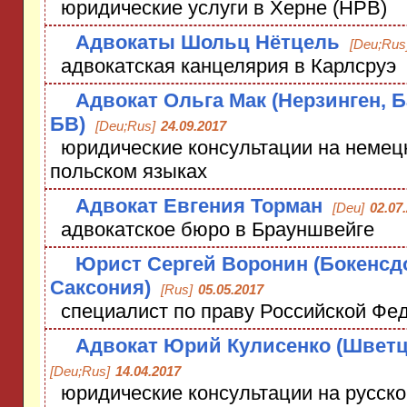
юридические услуги в Херне (НРВ)
Адвокаты Шольц Нётцель
[Deu;Rus
адвокатская канцелярия в Карлсруэ
Адвокат Ольга Мак (Нерзинген, Б
БВ)
[Deu;Rus]
24.09.2017
юридические консультации на немецк
польском языках
Адвокат Евгения Торман
[Deu]
02.07
адвокатское бюро в Брауншвейге
Юрист Сергей Воронин (Бокенсд
Саксония)
[Rus]
05.05.2017
специалист по праву Российской Фе
Адвокат Юрий Кулисенко (Шветц
[Deu;Rus]
14.04.2017
юридические консультации на русско