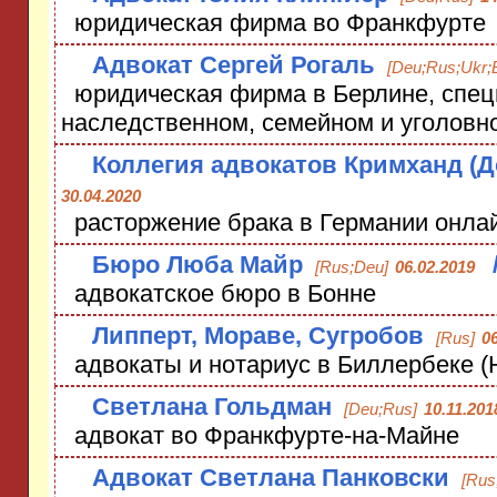
юридическая фирма во Франкфурте
Адвокат Сергей Рогаль
[Deu;Rus;Ukr;
юридическая фирма в Берлине, спец
наследственном, семейном и уголовн
Коллегия адвокатов Кримханд (Д
30.04.2020
расторжение брака в Германии онла
Бюро Люба Майр
[Rus;Deu]
06.02.2019
адвокатское бюро в Бонне
Липперт, Мораве, Сугробов
[Rus]
06
адвокаты и нотариус в Биллербеке (
Светлана Гольдман
[Deu;Rus]
10.11.201
адвокат во Франкфурте-на-Майне
Адвокат Светлана Панковски
[Rus